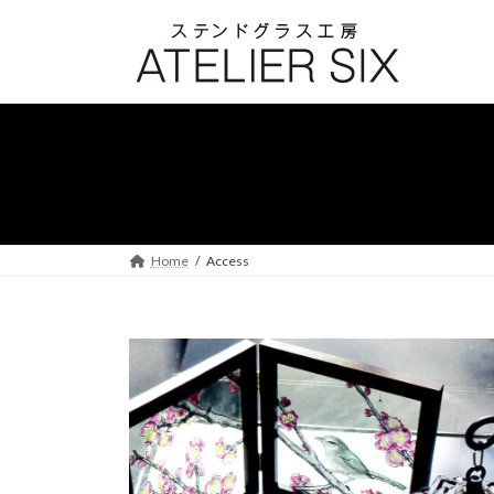
コ
ナ
ン
ビ
テ
ゲ
ン
ー
ツ
シ
へ
ョ
ス
ン
キ
に
ッ
移
プ
動
Home
Access