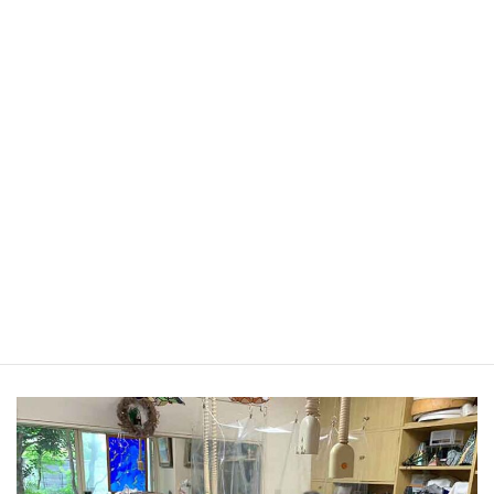
・フリーコース
もっと自由なペースで不定期に受講 ［登録料5,000円（1年間
有効）］
《曜日・時間》
現在はおもに火・金曜日開催
9:30〜12:00 / 13:30〜16:00
《料金》
・1回 3,000円
・回数券（有効期限6ヶ月）
6回券 15,000円
12回券 25,000円
→
お申し込み・お問い合わせはこちらのフォームから