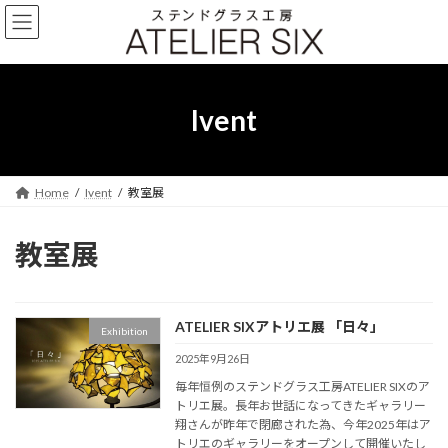
コ
ナ
ン
ビ
テ
ゲ
ン
ー
ツ
シ
へ
ョ
Ivent
ス
ン
キ
に
ッ
移
プ
動
Home
Ivent
教室展
教室展
ATELIER SIXアトリエ展 「日々」
Exhibition
2025年9月26日
毎年恒例のステンドグラス工房ATELIER SIXのア
トリエ展。長年お世話になってきたギャラリー
翔さんが昨年で閉廊された為、今年2025年はア
トリエのギャラリーをオープンして開催いたし